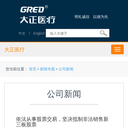
明礼诚信 以德为先
中文
/
English
大正医疗
Togg
navi
您当前位置：
首页
>
新闻专题
>
公司新闻
公司新闻
依法从事股票交易，坚决抵制非法销售新
三板股票