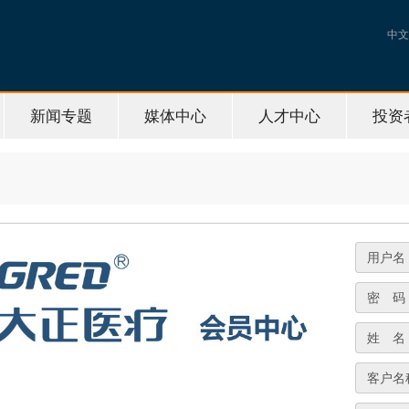
中文
新闻专题
媒体中心
人才中心
投资
用户名
密 码
姓 名
客户名